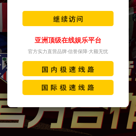
亚洲顶级在线娱乐平台
官方实力直营品牌·信誉保障·大额无忧